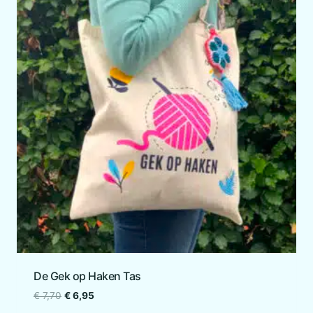
De Gek op Haken Tas
Oorspronkelijke
Huidige
€
7,70
€
6,95
prijs
prijs