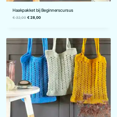
Haakpakket bij Beginnerscursus
Oorspronkelijke
Huidige
€
32,00
€
28,00
prijs
prijs
was:
is:
€ 32,00.
€ 28,00.