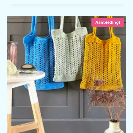
was:
is:
€ 7,70.
€ 6,95.
Aanbieding!