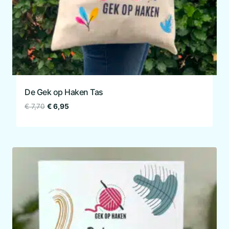
De Gek op Haken Tas
Oorspronkelijke
Huidige
€
7,70
€
6,95
prijs
prijs
was:
is:
€ 7,70.
€ 6,95.