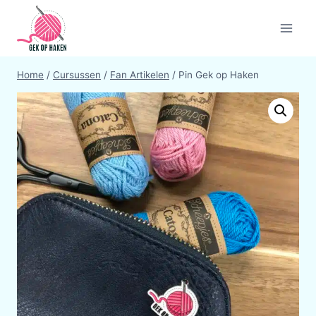
Doorgaan
naar
inhoud
Home
/
Cursussen
/
Fan Artikelen
/
Pin Gek op Haken