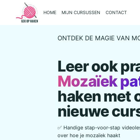
Doorgaan
naar
HOME
MIJN CURSUSSEN
CONTACT
inhoud
ONTDEK DE MAGIE VAN M
Leer ook pr
Mozaïek pa
haken met 
nieuwe cur
✅ Handige stap-voor-stap videoles
over hoe je mozaïek haakt