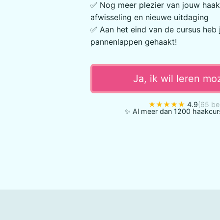
✅ Nog meer plezier van jouw haa
afwisseling en nieuwe uitdaging
✅ Aan het eind van de cursus heb 
pannenlappen gehaakt!
Ja, ik wil leren m
★★★★★
4.9
(65 be
✨ Al meer dan 1200 haakcur