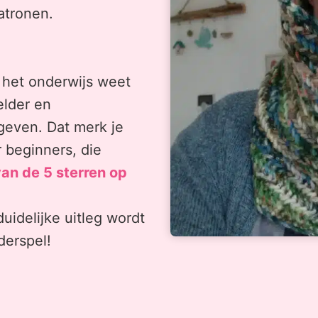
atronen.
n het onderwijs weet
elder en
geven. Dat merk je
 beginners, die
van de 5 sterren op
idelijke uitleg wordt
derspel!