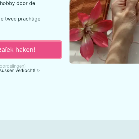
khobby door de
je twee prachtige
ozaïek haken!
oordelingen)
sussen verkocht! ✨