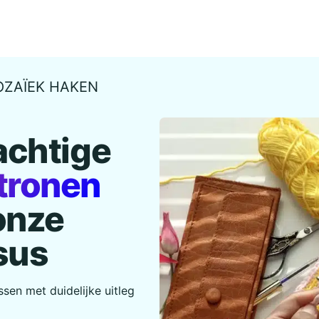
OZAÏEK HAKEN
achtige
tronen
onze
sus
sen met duidelijke uitleg