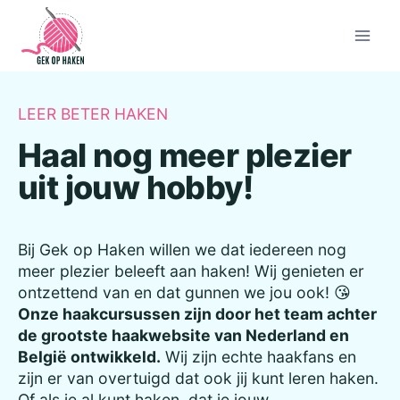
Doorgaan
naar
inhoud
LEER BETER HAKEN
Haal nog meer plezier
uit jouw hobby!
Bij Gek op Haken willen we dat iedereen nog
meer plezier beleeft aan haken! Wij genieten er
ontzettend van en dat gunnen we jou ook! 😘
Onze haakcursussen zijn door het team achter
de grootste haakwebsite van Nederland en
België ontwikkeld.
Wij zijn echte haakfans en
zijn er van overtuigd dat ook jij kunt leren haken.
Of als je al kunt haken, dat je jouw